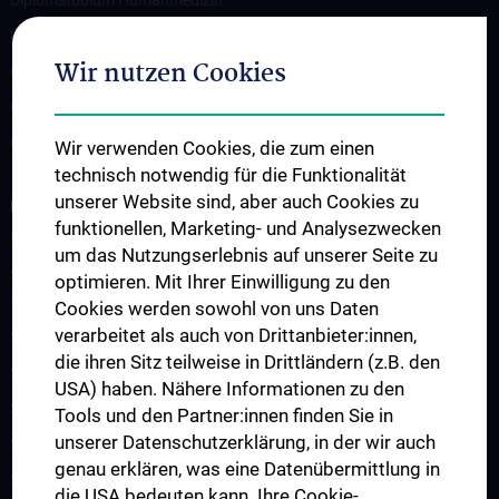
Diplomstudium Humanmedizin
Universitätslehrgänge
Wir nutzen Cookies
Doktoratsprogramm - Public Health
Doktoratsprogramm - Epidemiology
KPJ Public Health
Wir verwenden Cookies, die zum einen
technisch notwendig für die Funktionalität
unserer Website sind, aber auch Cookies zu
FORSCHUNG
funktionellen, Marketing- und Analysezwecken
Übersicht
um das Nutzungserlebnis auf unserer Seite zu
Studienteilnahme „Social Media Inhalte und psychisches
optimieren. Mit Ihrer Einwilligung zu den
Wohlbefinden“
Cookies werden sowohl von uns Daten
verarbeitet als auch von Drittanbieter:innen,
Studienteilnahme „Krisendarstellungen in Filmen“
die ihren Sitz teilweise in Drittländern (z.B. den
Studienteilnahme POTS
USA) haben. Nähere Informationen zu den
Studienteilnahme S2H - Amber Study
Tools und den Partner:innen finden Sie in
unserer Datenschutzerklärung, in der wir auch
Studienteilnahme INFUSE
genau erklären, was eine Datenübermittlung in
Studienteilnahme CO-CAPTAIN
die USA bedeuten kann. Ihre Cookie-