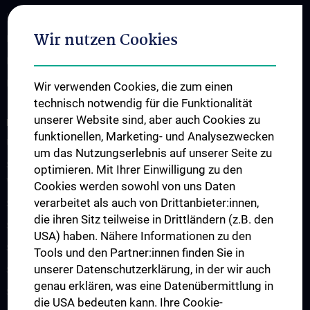
Universitätslehrgänge
Wir nutzen Cookies
Doktoratsprogramm - Public Health
Doktoratsprogramm - Epidemiology
KPJ Public Health
Wir verwenden Cookies, die zum einen
technisch notwendig für die Funktionalität
unserer Website sind, aber auch Cookies zu
FORSCHUNG
funktionellen, Marketing- und Analysezwecken
Übersicht
um das Nutzungserlebnis auf unserer Seite zu
Studienteilnahme „Social Media Inhalte und psychisches
optimieren. Mit Ihrer Einwilligung zu den
Wohlbefinden“
Cookies werden sowohl von uns Daten
verarbeitet als auch von Drittanbieter:innen,
Studienteilnahme „Krisendarstellungen in Filmen“
die ihren Sitz teilweise in Drittländern (z.B. den
Studienteilnahme POTS
USA) haben. Nähere Informationen zu den
Studienteilnahme S2H - Amber Study
Tools und den Partner:innen finden Sie in
unserer Datenschutzerklärung, in der wir auch
Studienteilnahme INFUSE
genau erklären, was eine Datenübermittlung in
Studienteilnahme CO-CAPTAIN
die USA bedeuten kann. Ihre Cookie-