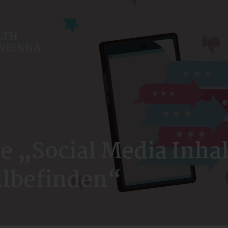
 „Social Media Inha
lbefinden“