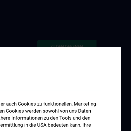
ZU DEN OFFENEN
STELLEN
 „Social Media
hisches
e
gen in Filmen“
e POTS
er auch Cookies zu funktionellen, Marketing-
 den Cookies werden sowohl von uns Daten
e S2H - Amber
 Nähere Informationen zu den Tools und den
bermittlung in die USA bedeuten kann. Ihre
e INFUSE