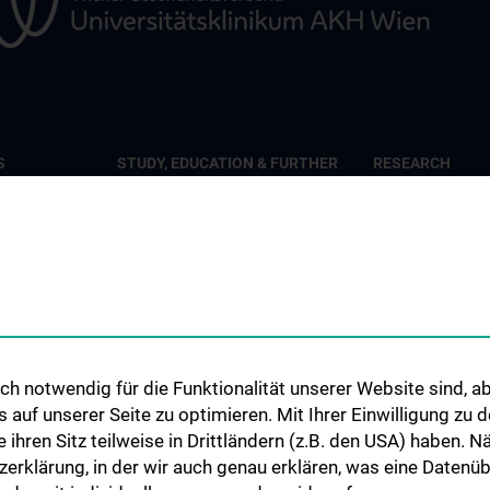
S
STUDY, EDUCATION & FURTHER
RESEARCH
TRAINING
emiology
Overview
Overview
th
Studienteilnahme
Inhalte und psyc
Diplomstudium Humanmedizin
Wohlbefinden“
c Mental
Universitätslehrgänge
Studienteilnahm
Doktoratsprogramm - Public
„Krisendarstellun
ary Care
Health
Studienteilnahm
h notwendig für die Funktionalität unserer Website sind, ab
Doktoratsprogramm -
uf unserer Seite zu optimieren. Mit Ihrer Einwilligung zu
al- and
Studienteilnahm
Epidemiology
ie ihren Sitz teilweise in Drittländern (z.B. den USA) haben.
Study
KPJ Public Health
zerklärung, in der wir auch genau erklären, was eine Datenü
ronmental
Studienteilnahm