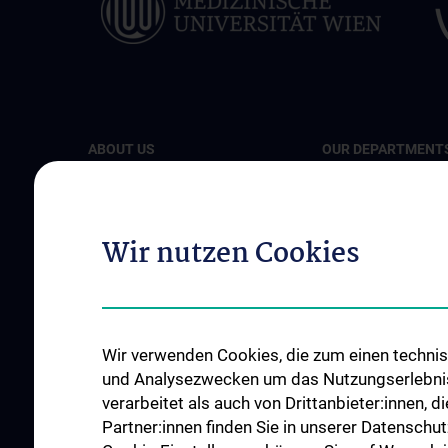
ABOUT US
OUR DEPARTMENT
Vision and Mission
Department of Epid
Organisational structure
Department of Heal
Economics (DHE)
Wir nutzen Cookies
Departments and Working
Groups
Department of Publi
Health
Team
Department of Prim
Info for students
Medicine
Wir verwenden Cookies, die zum einen technisc
Info about research
und Analysezwecken um das Nutzungserlebnis a
Department for Soci
News
verarbeitet als auch von Drittanbieter:innen, d
Preventive Medicine
Partner:innen finden Sie in unserer Datenschut
Events
Department of Envi