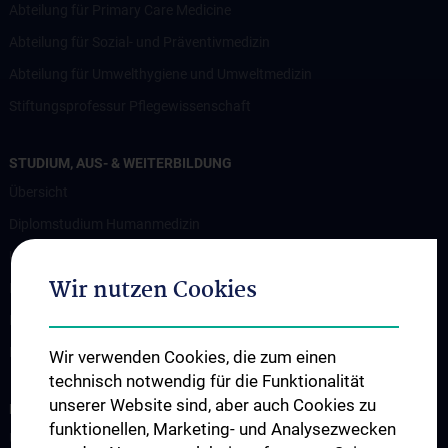
Abteilung für Primary Care Medicine
Abteilung für Sozial- und Präventivmedizin
Abteilung für Umwelthygiene und Umweltmedizin
Stiftungsprofessur Pflegewissenschaft
STUDIUM, AUS- & WEITERBILDUNG
Übersicht
Diplomstudium Humanmedizin
Universitätslehrgänge
Wir nutzen Cookies
Doktoratsprogramm - Public Health
Doktoratsprogramm - Epidemiology
KPJ Public Health
Wir verwenden Cookies, die zum einen
technisch notwendig für die Funktionalität
unserer Website sind, aber auch Cookies zu
FORSCHUNG
funktionellen, Marketing- und Analysezwecken
Übersicht