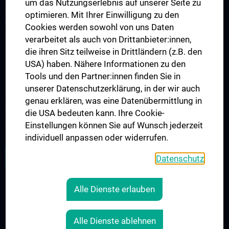
um das Nutzungserlebnis auf unserer Seite zu
Studienteilnahme „Social Media Inhalte und psychisches
optimieren. Mit Ihrer Einwilligung zu den
Wohlbefinden“
Cookies werden sowohl von uns Daten
verarbeitet als auch von Drittanbieter:innen,
Studienteilnahme „Krisendarstellungen in Filmen“
die ihren Sitz teilweise in Drittländern (z.B. den
Studienteilnahme POTS
USA) haben. Nähere Informationen zu den
Studienteilnahme S2H - Amber Study
Tools und den Partner:innen finden Sie in
unserer Datenschutzerklärung, in der wir auch
Studienteilnahme INFUSE
genau erklären, was eine Datenübermittlung in
Studienteilnahme CO-CAPTAIN
die USA bedeuten kann. Ihre Cookie-
Studienteilnahme COPLANT
Einstellungen können Sie auf Wunsch jederzeit
individuell anpassen oder widerrufen.
ZU DEN OFFENEN STELLEN
Datenschutz
Alle Dienste erlauben
RECHTLICHES
KONTAKT
Alle Dienste ablehnen
COOKIE-EINSTELLUNGEN