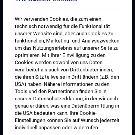
Doktoratsprogramm - Epidemiology
KPJ Public Health
Wir verwenden Cookies, die zum einen
technisch notwendig für die Funktionalität
unserer Website sind, aber auch Cookies zu
FORSCHUNG
funktionellen, Marketing- und Analysezwecken
Übersicht
um das Nutzungserlebnis auf unserer Seite zu
Studienteilnahme „Social Media Inhalte und psychisches
optimieren. Mit Ihrer Einwilligung zu den
Wohlbefinden“
Cookies werden sowohl von uns Daten
verarbeitet als auch von Drittanbieter:innen,
Studienteilnahme „Krisendarstellungen in Filmen“
die ihren Sitz teilweise in Drittländern (z.B. den
Studienteilnahme POTS
USA) haben. Nähere Informationen zu den
Studienteilnahme S2H - Amber Study
Tools und den Partner:innen finden Sie in
unserer Datenschutzerklärung, in der wir auch
Studienteilnahme INFUSE
genau erklären, was eine Datenübermittlung in
Studienteilnahme CO-CAPTAIN
die USA bedeuten kann. Ihre Cookie-
Studienteilnahme COPLANT
Einstellungen können Sie auf Wunsch jederzeit
individuell anpassen oder widerrufen.