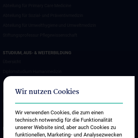
Abteilung für Primary Care Medicine
Abteilung für Sozial- und Präventivmedizin
Abteilung für Umwelthygiene und Umweltmedizin
Stiftungsprofessur Pflegewissenschaft
STUDIUM, AUS- & WEITERBILDUNG
Übersicht
Diplomstudium Humanmedizin
Universitätslehrgänge
Wir nutzen Cookies
Doktoratsprogramm - Public Health
Doktoratsprogramm - Epidemiology
KPJ Public Health
Wir verwenden Cookies, die zum einen
technisch notwendig für die Funktionalität
unserer Website sind, aber auch Cookies zu
FORSCHUNG
funktionellen, Marketing- und Analysezwecken
Übersicht