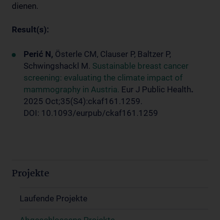
dienen.
Result(s):
Perić N,
Österle CM, Clauser P, Baltzer P,
Schwingshackl M.
Sustainable breast cancer
screening: evaluating the climate impact of
mammography in Austria.
Eur J Public Health
.
2025 Oct;35(S4):ckaf161.1259.
DOI: 10.1093/eurpub/ckaf161.1259
Projekte
Laufende Projekte