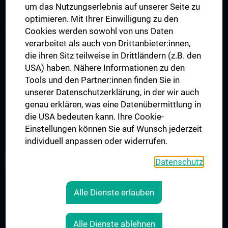
um das Nutzungserlebnis auf unserer Seite zu
Studienteilnahme „Social Media Inhalte und psychisches
optimieren. Mit Ihrer Einwilligung zu den
Wohlbefinden“
Cookies werden sowohl von uns Daten
verarbeitet als auch von Drittanbieter:innen,
Studienteilnahme „Krisendarstellungen in Filmen“
die ihren Sitz teilweise in Drittländern (z.B. den
Studienteilnahme POTS
USA) haben. Nähere Informationen zu den
Studienteilnahme S2H - Amber Study
Tools und den Partner:innen finden Sie in
unserer Datenschutzerklärung, in der wir auch
Studienteilnahme INFUSE
genau erklären, was eine Datenübermittlung in
Studienteilnahme CO-CAPTAIN
die USA bedeuten kann. Ihre Cookie-
Studienteilnahme COPLANT
Einstellungen können Sie auf Wunsch jederzeit
individuell anpassen oder widerrufen.
ZU DEN OFFENEN STELLEN
Datenschutz
Alle Dienste erlauben
RECHTLICHES
KONTAKT
Alle Dienste ablehnen
COOKIE-EINSTELLUNGEN