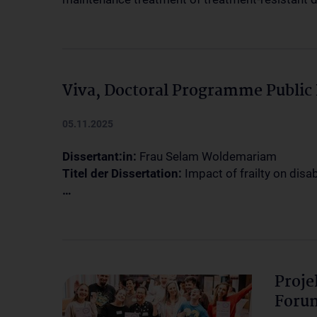
Viva, Doctoral Programme Publi
05.11.2025
Dissertant:in:
Frau Selam Woldemariam
Titel der Dissertation:
Impact of frailty on disa
…
Proje
Forum