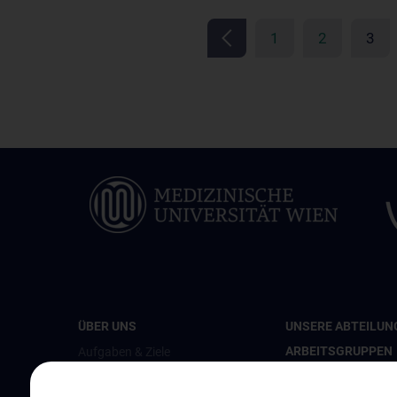
1
2
3
ÜBER UNS
UNSERE ABTEILUN
ARBEITSGRUPPEN
Aufgaben & Ziele
Abteilung für Epidem
Organisationsstruktur