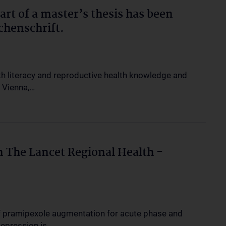
art of a master’s thesis has been
chenschrift.
h literacy and reproductive health knowledge and
 Vienna,…
n The Lancet Regional Health -
of pramipexole augmentation for acute phase and
depression is…