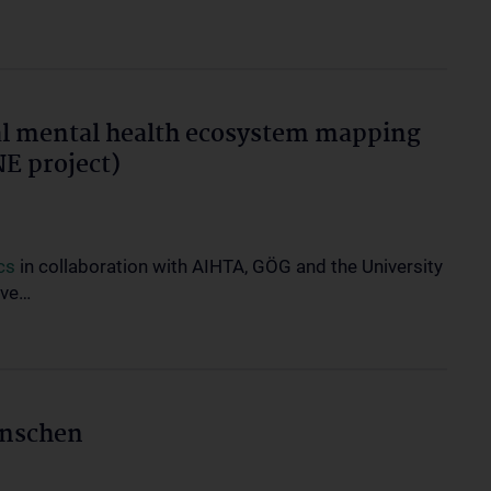
al mental health ecosystem mapping
E project)
cs
in collaboration with AIHTA, GÖG and the University
ive…
enschen