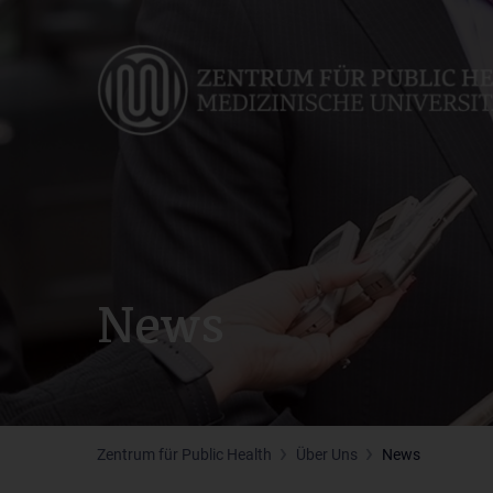
Skip
to
main
content
News
Zentrum für Public Health
Über Uns
News