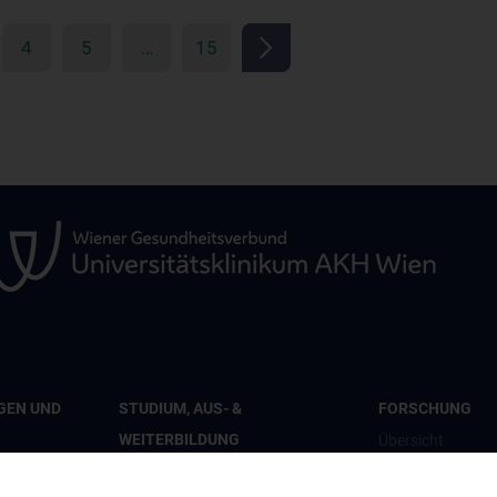
4
5
…
15
GEN UND
STUDIUM, AUS- &
FORSCHUNG
WEITERBILDUNG
Übersicht
iologie
Übersicht
Studienteilnahme