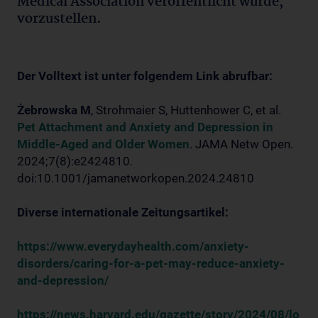
Medical Association veröffentlicht wurde,
vorzustellen.
Der Volltext ist unter folgendem Link abrufbar:
Żebrowska M
, Strohmaier S, Huttenhower C, et al.
Pet Attachment and Anxiety and Depression in
Middle-Aged and Older Women
. JAMA Netw Open.
2024;7(8):e2424810.
doi:10.1001/jamanetworkopen.2024.24810
Diverse internationale Zeitungsartikel:
https://www.everydayhealth.com/anxiety-
disorders/caring-for-a-pet-may-reduce-anxiety-
and-depression/
https://news.harvard.edu/gazette/story/2024/08/lo