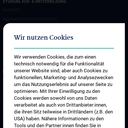
STUDIUM, AUS- & WEITERBILDUNG
Übersicht
Diplomstudium Humanmedizin
Universitätslehrgänge
Wir nutzen Cookies
Doktoratsprogramm - Public Health
Doktoratsprogramm - Epidemiology
KPJ Public Health
Wir verwenden Cookies, die zum einen
technisch notwendig für die Funktionalität
unserer Website sind, aber auch Cookies zu
FORSCHUNG
funktionellen, Marketing- und Analysezwecken
Übersicht
um das Nutzungserlebnis auf unserer Seite zu
Studienteilnahme „Social Media Inhalte und psychisches
optimieren. Mit Ihrer Einwilligung zu den
Wohlbefinden“
Cookies werden sowohl von uns Daten
verarbeitet als auch von Drittanbieter:innen,
Studienteilnahme „Krisendarstellungen in Filmen“
die ihren Sitz teilweise in Drittländern (z.B. den
Studienteilnahme POTS
USA) haben. Nähere Informationen zu den
Studienteilnahme S2H - Amber Study
Tools und den Partner:innen finden Sie in