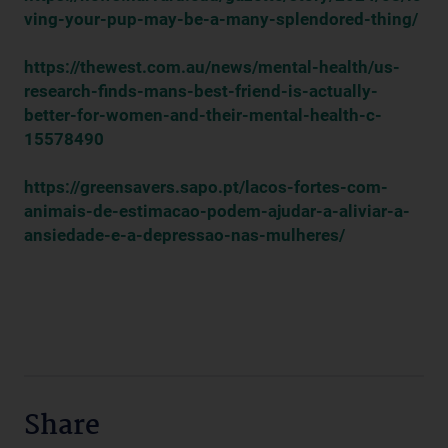
ving-your-pup-may-be-a-many-splendored-thing/
https://thewest.com.au/news/mental-health/us-
research-finds-mans-best-friend-is-actually-
better-for-women-and-their-mental-health-c-
15578490
https://greensavers.sapo.pt/lacos-fortes-com-
animais-de-estimacao-podem-ajudar-a-aliviar-a-
ansiedade-e-a-depressao-nas-mulheres/
Share