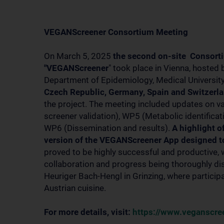
VEGANScreener
Consortium Meeting
On March 5, 2025
the second on-site Consorti
"VEGANScreener
" took place in Vienna, hosted
Department of Epidemiology, Medical University
Czech Republic, Germany, Spain and Switzerl
the project. The meeting included updates on v
screener validation), WP5 (Metabolic identifica
WP6 (Dissemination and results).
A highlight o
version of the VEGANScreener App designed to 
proved to be highly successful and productive, w
collaboration and progress being thoroughly di
Heuriger Bach-Hengl in Grinzing, where participa
Austrian cuisine.
For more details, visit:
https://www.veganscre