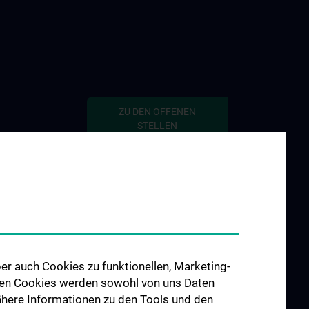
ZU DEN OFFENEN
STELLEN
 „Social Media
hisches
e
gen in Filmen“
e POTS
e S2H - Amber
er auch Cookies zu funktionellen, Marketing-
 den Cookies werden sowohl von uns Daten
 Nähere Informationen zu den Tools und den
e INFUSE