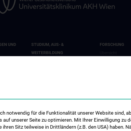
GEN UND
STUDIUM, AUS- &
FORSCHUNG
WEITERBILDUNG
Übersicht
iologie
Übersicht
Studienteilnahme
Inhalte und psyc
Diplomstudium Humanmedizin
Wohlbefinden“
ie
Universitätslehrgänge
Studienteilnahm
 Mental
Doktoratsprogramm - Public
„Krisendarstellun
Health
Studienteilnahm
y Care
Doktoratsprogramm -
Studienteilnahm
h notwendig für die Funktionalität unserer Website sind, ab
Epidemiology
Study
uf unserer Seite zu optimieren. Mit Ihrer Einwilligung zu
- und
KPJ Public Health
ie ihren Sitz teilweise in Drittländern (z.B. den USA) haben.
Studienteilnahm