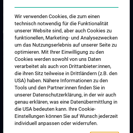
Doktoratsprogramm - Epidemiology
KPJ Public Health
Wir verwenden Cookies, die zum einen
technisch notwendig für die Funktionalität
unserer Website sind, aber auch Cookies zu
FORSCHUNG
funktionellen, Marketing- und Analysezwecken
Übersicht
um das Nutzungserlebnis auf unserer Seite zu
Studienteilnahme „Social Media Inhalte und psychisches
optimieren. Mit Ihrer Einwilligung zu den
Wohlbefinden“
Cookies werden sowohl von uns Daten
verarbeitet als auch von Drittanbieter:innen,
Studienteilnahme „Krisendarstellungen in Filmen“
die ihren Sitz teilweise in Drittländern (z.B. den
Studienteilnahme POTS
USA) haben. Nähere Informationen zu den
Studienteilnahme S2H - Amber Study
Tools und den Partner:innen finden Sie in
unserer Datenschutzerklärung, in der wir auch
Studienteilnahme INFUSE
genau erklären, was eine Datenübermittlung in
Studienteilnahme CO-CAPTAIN
die USA bedeuten kann. Ihre Cookie-
Studienteilnahme COPLANT
Einstellungen können Sie auf Wunsch jederzeit
individuell anpassen oder widerrufen.