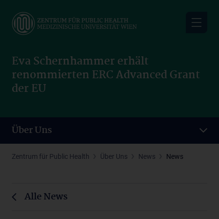
Skip
to
main
content
Eva Schernhammer erhält
renommierten ERC Advanced Grant
der EU
Über Uns
Zentrum für Public Health
Über Uns
News
News
Alle News